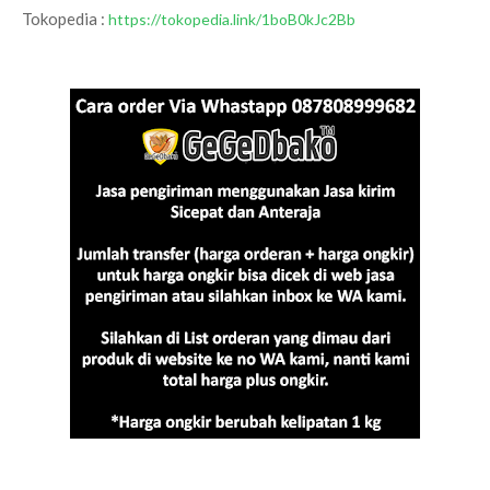
Tokopedia :
https://tokopedia.link/1boB0kJc2Bb