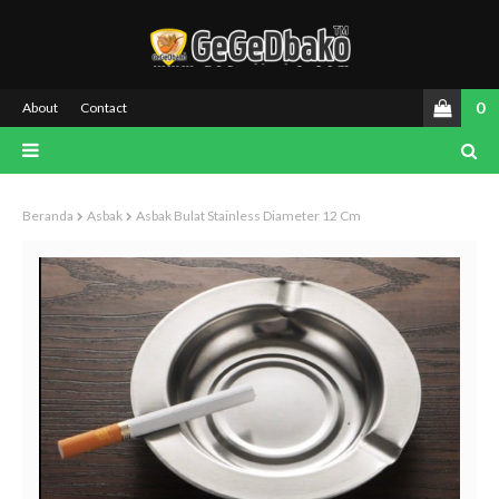
0
About
Contact
Beranda
Asbak
Asbak Bulat Stainless Diameter 12 Cm