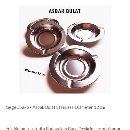
GegeDbako - Asbak Bulat Stainless Diameter 12 cm
Yuk Akang teteh kita Budayakan Baca Deskripsi produk agar