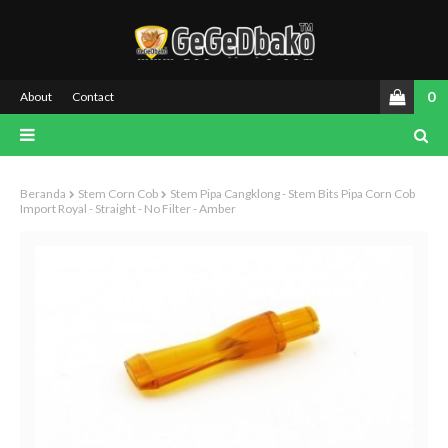
0
About
Contact
Beranda
Stem Corn Cob
Stem Pipa Cangklong - Stem Bits Pipa Corn Cob
Import Royal - Straight - No Filter - Amber